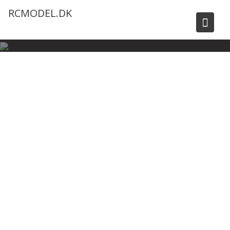
Skip
RCMODEL.DK
to
content