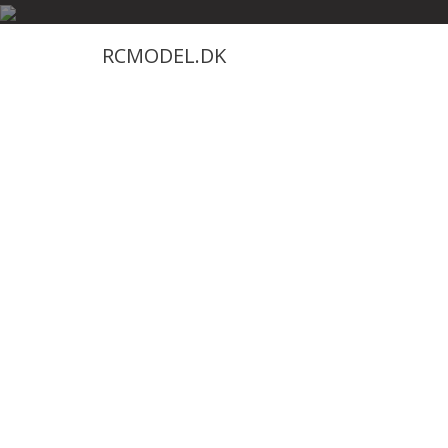
Skip
to
RCMODEL.DK
content