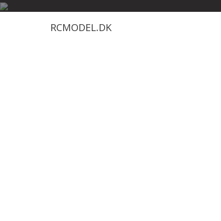
Skip
to
RCMODEL.DK
content