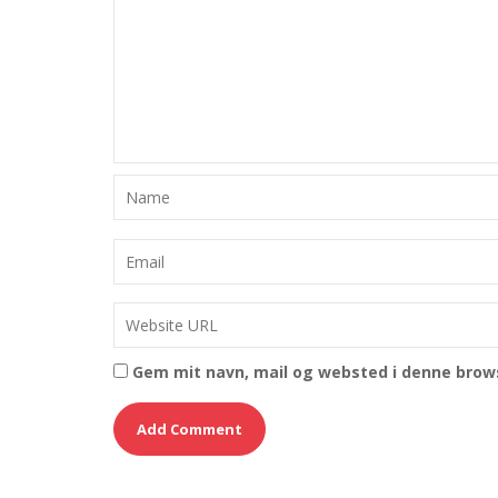
Gem mit navn, mail og websted i denne brow
© All Right Reserved
Fitness Hub by
Acme Themes