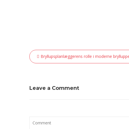
Indlægsnavigation
Bryllupsplanlæggerens rolle i moderne bryllupp
Leave a Comment